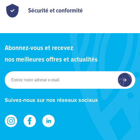
Sécurité et conformité
Abonnez-vous et recevez
nos meilleures offres et actualités
Entrez
votre
adresse
e-
Suivez-nous sur nos réseaux sociaux
mail