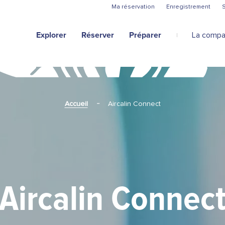
Aller au contenu principal
Ma réservation
Enregistrement
S
Explorer
Réserver
Préparer
La compa
Accueil
Aircalin Connect
Aircalin Connec