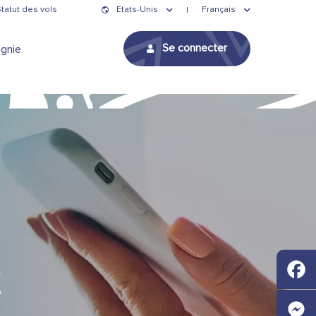
tatut des vols
Etats-Unis
Français
Se connecter
gnie
t
Faceb