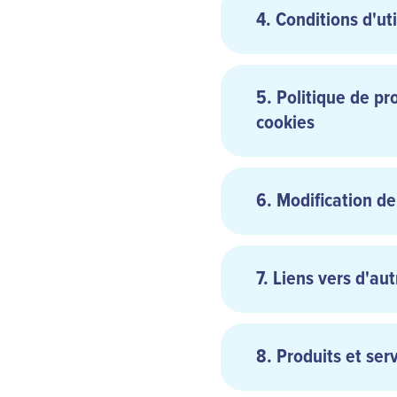
4. Conditions d'uti
5. Politique de pr
cookies
vous faire passer 
MS Internet Explo
injurier ou harcele
Firefox
6. Modification de
publier, diffuser 
Safari
obscènes ;
Google Chrome
déclarer ou insin
consentement spéci
7. Liens vers d'aut
utiliser un automa
manuel ou automa
navigation ou la p
8. Produits et se
publier, diffuser
commerciales et d