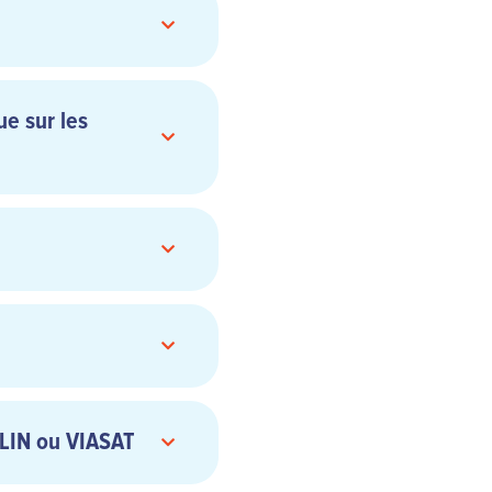
ue sur les
priés, diffamatoires ou
ar AIRCALIN sans notre
e dispositif ou procédé
ourner la structure de
e ce soit ;
ALIN ou VIASAT
n matériel, des marques
 protégées, sans avoir