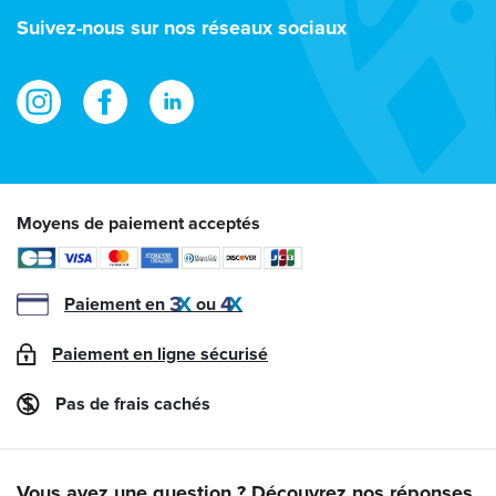
e-
Suivez-nous sur nos réseaux sociaux
mail
Moyens de paiement acceptés
Paiement en
ou
Paiement en ligne sécurisé
Pas de frais cachés
Vous avez une question ? Découvrez nos réponses