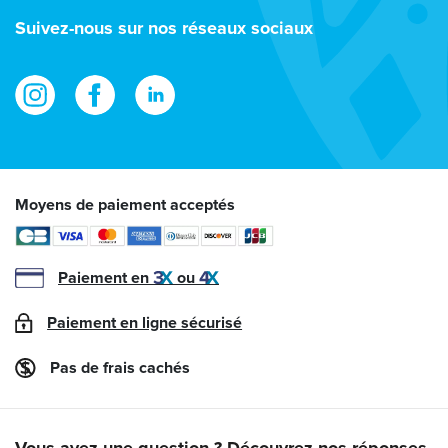
e-
Suivez-nous sur nos réseaux sociaux
mail
Moyens de paiement acceptés
Paiement en
ou
Paiement en ligne sécurisé
Pas de frais cachés