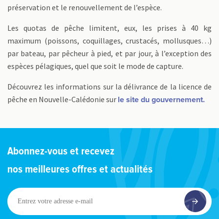
préservation et le renouvellement de l’espèce.
Les quotas de pêche limitent, eux, les prises à 40 kg
maximum (poissons, coquillages, crustacés, mollusques…)
par bateau, par pêcheur à pied, et par jour, à l’exception des
espèces pélagiques, quel que soit le mode de capture.
Découvrez les informations sur la délivrance de la licence de
pêche en Nouvelle-Calédonie sur
le site du gouvernement.
Abonnez-vous et recevez
nos meilleures offres et actualités
Entrez
votre
adresse